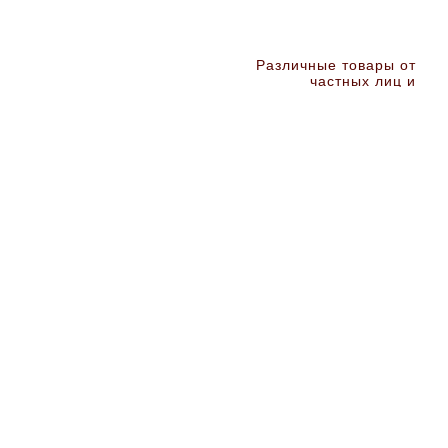
Различные товары от
частных лиц и
организаций ALL-aTop
лучшие сайты
Профессиональные Услуги Херсон
Барахолка * купить в Украине недорого
без посредников продать
Презентация
Прайс
Контакт