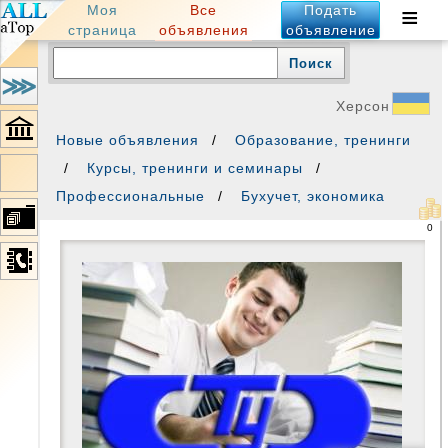
региональная
≡
Все
Моя
Подать
доска
объявлений
объявления
страница
объявление
барахолка
интернет
магазин
куплю
Ук
продам
⋙
частные
бесплатные
объявления
Херсон
Новые объявления
Образование, тренинги
Курсы, тренинги и семинары
×
Все
Профессиональные
Бухучет, экономика
о
товаре
0
Фото
Контакты
Похожие
Объявления
автора 440