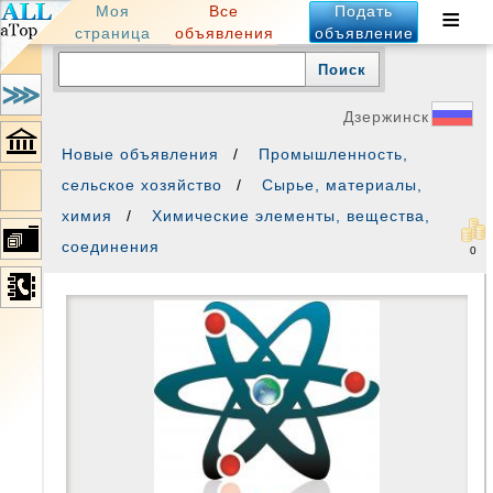
региональная
≡
Все
Моя
Подать
доска
объявлений
объявления
страница
объявление
барахолка
интернет
магазин
куплю
Ро
продам
⋙
частные
бесплатные
объявления
Дзержинск
Новые объявления
Промышленность,
сельское хозяйство
Сырье, материалы,
×
Все
химия
Химические элементы, вещества,
о
соединения
товаре
0
Фото
Контакты
Похожие
Объявления
автора 42