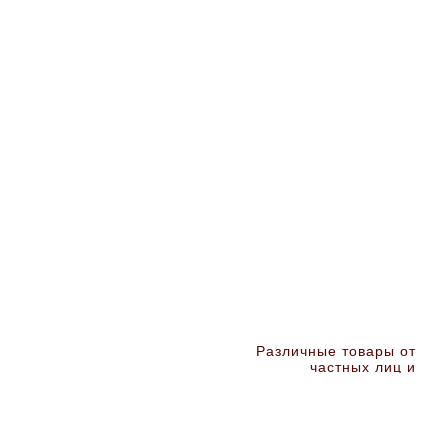
Различные товары от
частных лиц и
организаций ALL-aTop
лучшие сайты
Сырье, материалы, химия Дзержинск