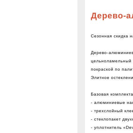
Пластиковые окон
Дерево-
конструкции РЕХ
Сезонная скидка 
Дерево-алюминиевы
цельноламельный 
Наши группы ВКо
покраской по пали
Элитное остеклени
Объявления
Базовая комплект
- алюминиевые нак
- трехслойный кле
- стеклопакет дву
- уплотнитель «De