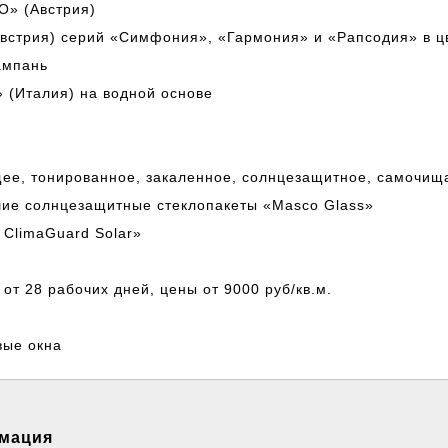
O» (Австрия)
встрия) серий «Симфония», «Гармония» и «Рапсодия» в цв
ампань
» (Италия) на водной основе
ее, тонированное, закаленное, солнцезащитное, самочища
шие солнцезащитные стеклопакеты «Masco Glass»
 ClimaGuard Solar»
от 28 рабочих дней, цены от 9000 руб/кв.м.
ые окна
рмация