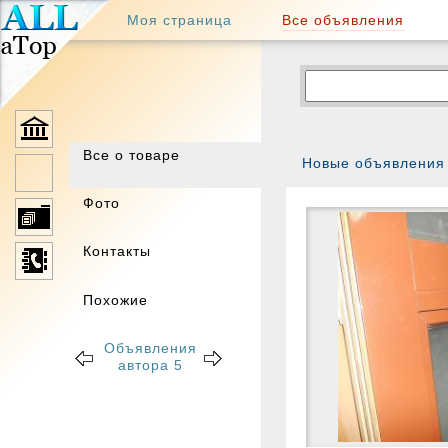
региональная
Все объявления
Моя страница
доска
объявлений
барахолка
⋙
интернет
магазин
куплю
продам
Окна, балко
частные
бесплатные
Все о товаре
Новые объявления
объявления
Фото
Вас может за
Контакты
Москва
Похожие
Объявления
автора 5