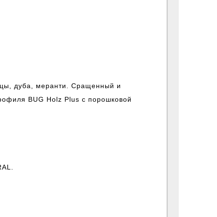
ж окон ПВХ в
Качественные окна и двери
ово
ПВХ, из алюминия
ицы, дуба, меранти. Сращенный и
офиля BUG Holz Plus с порошковой
ения
Бесплатные
ка Москвы
объявления
RAL.