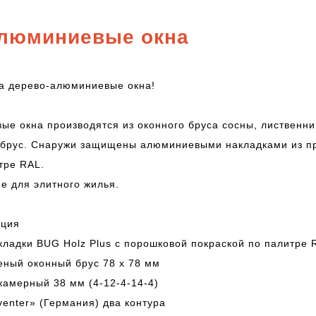
ные
Фабрика Сеток
Продажа и монта
алюминиевые окна
АУ
Одинц
на дерево-алюминиевые окна!
е окна производятся из оконного бруса сосны, лиственн
брус. Снаружи защищены алюминиевыми накладками из пр
нтакте
тре RAL.
е для элитного жилья.
Строительство и
Объявл
ремонт
Барахол
ация
ладки BUG Holz Plus с порошковой покраской по палитре 
еный оконный брус 78 х 78 мм
хкамерный 38 мм (4-12-4-14-4)
venter» (Германия) два контура