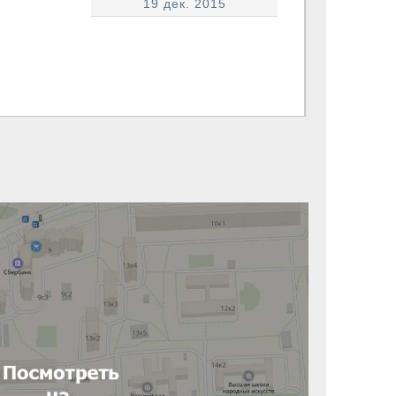
19 дек. 2015
абота
Работа на дому на неполный
день для женщин
Бесплатные
ения Омска
объявления