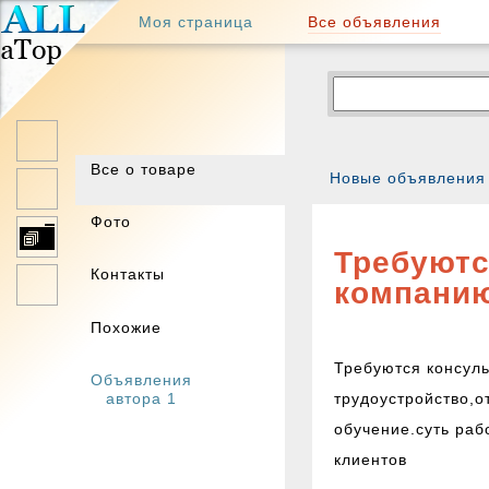
региональная
Все объявления
Моя страница
доска
объявлений
барахолка
⋙
интернет
магазин
куплю
продам
Удаленная, работ
частные
Омс
бесплатные
Все о товаре
Новые объявления
объявления
Фото
Вас может за
Требуютс
Контакты
компани
Омск
Похожие
Требуются консуль
Объявления
автора 1
трудоустройство,о
обучение.суть раб
клиентов