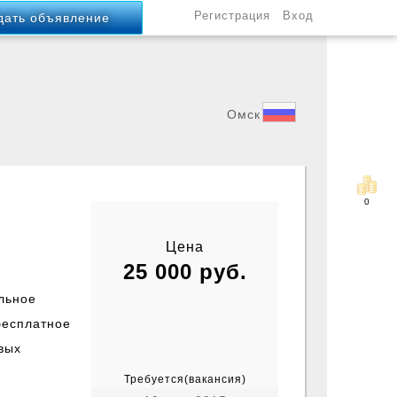
Регистрация
Вход
дать объявление
Россия
Омск
Удаленная, работа в интернете
Россия
0
Цена
Омск
25 000 руб.
льное
бесплатное
вых
Требуется(вакансия)