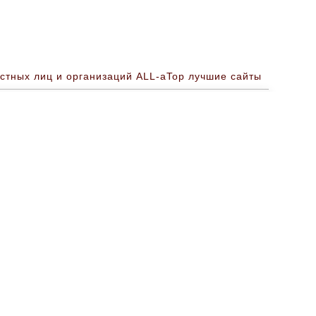
стных лиц и организаций ALL-aTop лучшие сайты
Работа Требуется(вакансия) Омск
 в России недорого без посредников продать