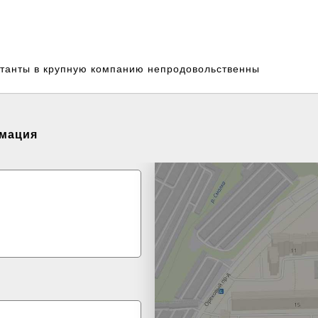
магазин
Будьте богаче!
Бизнес.Р
етики
ьтанты в крупную компанию непродовольственны
рмация
нтакте
Свежие вакансии
Объявл