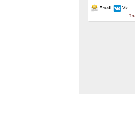
Email
Vk
По