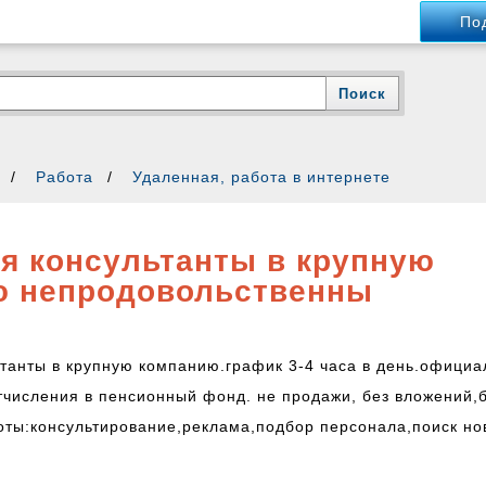
По
а в интернете
Удаленная, работа в интернете
к
Омская область
Работа
Удаленная, работа в интернете
интересовать
я консультанты в крупную
ю непродовольственны
Омск
Омск
танты в крупную компанию.график 3-4 часа в день.официа
тчисления в пенсионный фонд. не продажи, без вложений,
оты:консультирование,реклама,подбор персонала,поиск но